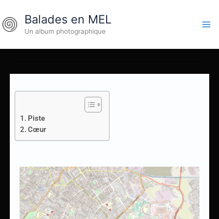
Aller
Balades en MEL
au
contenu
Un album photographique
Piste
Cœur