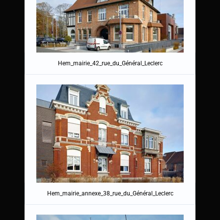
Hem_mairie_42_rue_du_Général_Leclerc
Hem_mairie_annexe_38_rue_du_Général_Leclerc