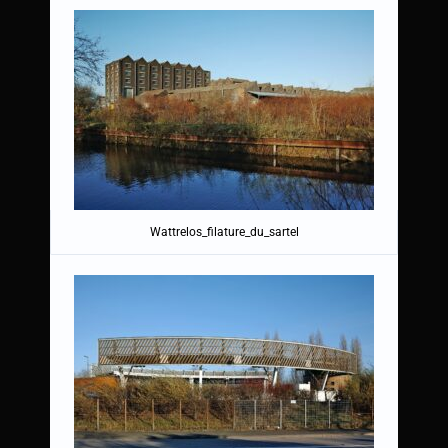
Wattrelos_filature_du_sartel