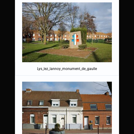
Lys_lez_lannoy_monument_de_gaulle