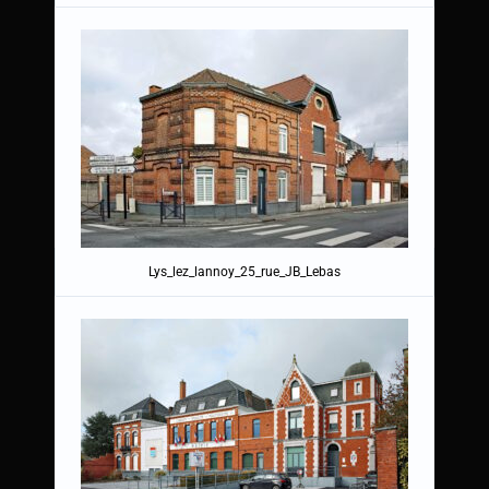
Lys_lez_lannoy_25_rue_JB_Lebas