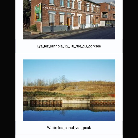
Lys_lez_lannois_12_18_rue_du_colysee
Wattrelos_canal_vue_pcuk