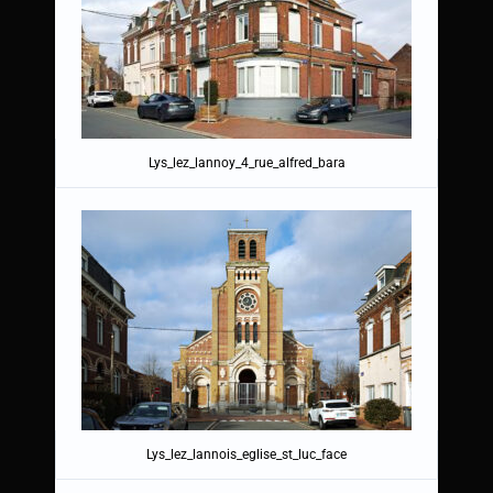
Lys_lez_lannoy_4_rue_alfred_bara
Lys_lez_lannois_eglise_st_luc_face