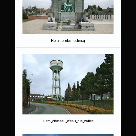
Hem_tombe_leclercq
Hem_chateau_d’eau_rue_vallee