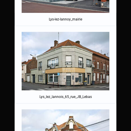
Lys-lez-lannoy_mairie
Lys_lez_lannois_65_rue_JB_Lebas