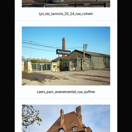
Lys_lez_lannois_20_24_rue_cohem
Leers_parc_evenementiel_rue_suffren