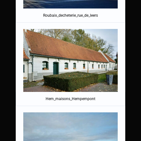
Roubaix_decheterie_rue_de_leers
Hem_maisons_Hempempont