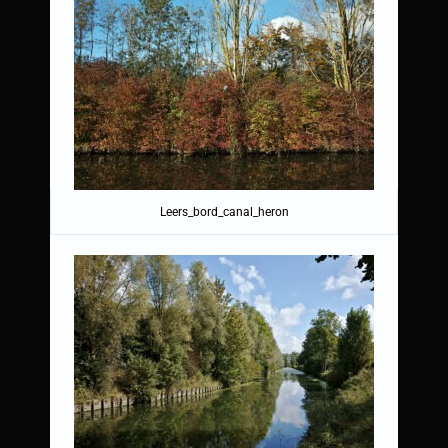
Leers_bord_canal_heron