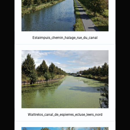
Estaimpuis_chemin_halage_rue_du_canal
Wattrelos_canal_de_espierres_ecluse_leers_nord