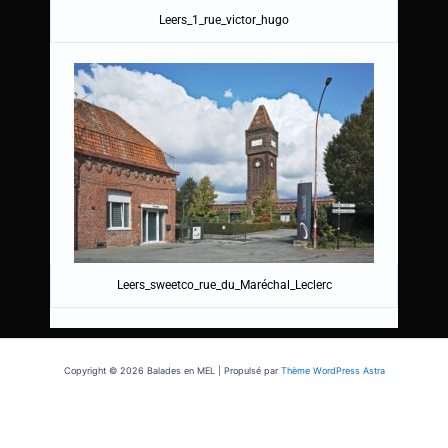
Leers_1_rue_victor_hugo
Leers_sweetco_rue_du_Maréchal_Leclerc
Copyright © 2026 Balades en MEL | Propulsé par
Thème WordPress Astra