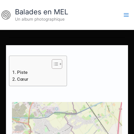
Aller
Balades en MEL
au
contenu
Un album photographique
Piste
Cœur