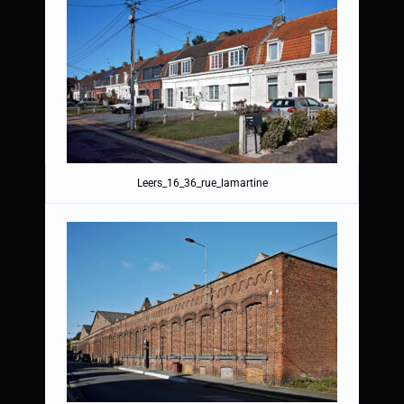
Leers_16_36_rue_lamartine