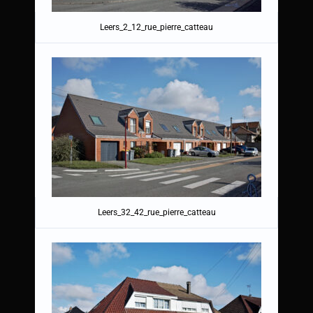
Leers_2_12_rue_pierre_catteau
Leers_32_42_rue_pierre_catteau