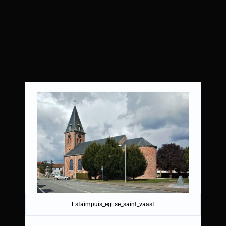
Estaimpuis_eglise_saint_vaast