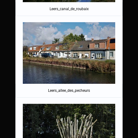
Leers_canal_de_roubaix
Leers_allee_des_pecheurs