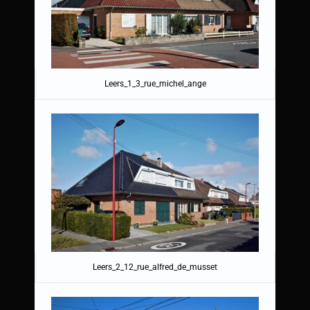
Leers_1_3_rue_michel_ange
Leers_2_12_rue_alfred_de_musset