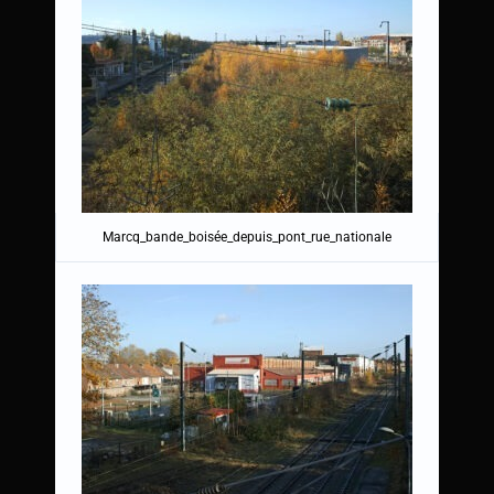
Marcq_bande_boisée_depuis_pont_rue_nationale