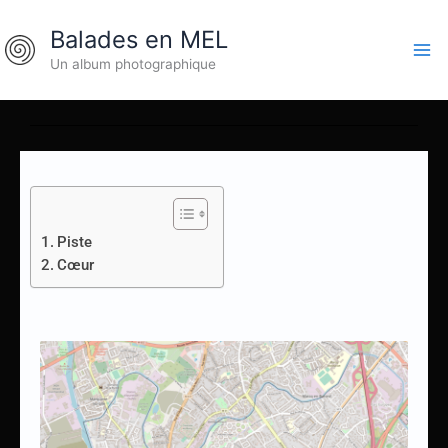
Aller
Balades en MEL
au
contenu
Un album photographique
Piste
Cœur