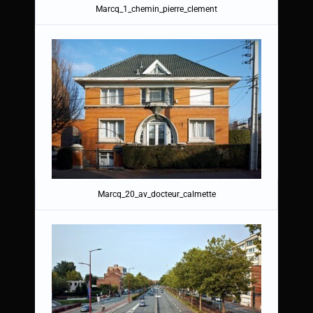
Marcq_1_chemin_pierre_clement
Marcq_20_av_docteur_calmette