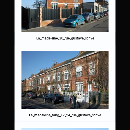
La_madeleine_30_rue_gustave_scrive
La_madeleine_rang_12_24_rue_gustave_scrive