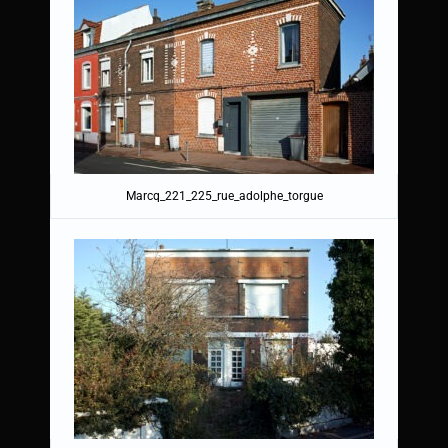
Marcq_221_225_rue_adolphe_torgue