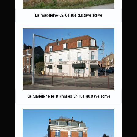
La_madeleine_62_64_rue_gustave_scrive
La_Madeleine_le_st_charles_34_rue_gustave_scrive