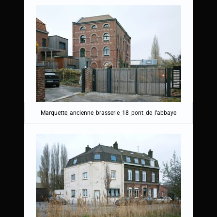
Marquette_ancienne_brasserie_18_pont_de_l’abbaye