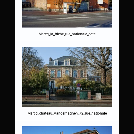
Marcq_la_friche_rue_nationale_cote
Marcq_chateau_Vanderhaghen_72_rue_nationale