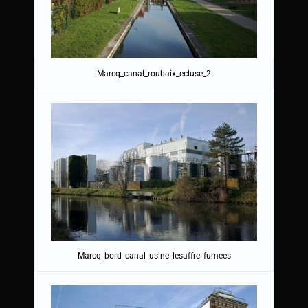
Marcq_canal_roubaix_ecluse_2
Marcq_bord_canal_usine_lesaffre_fumees