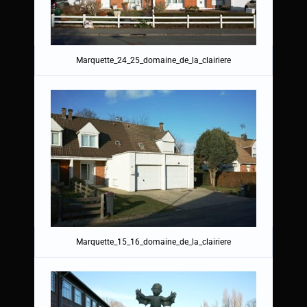
Marquette_24_25_domaine_de_la_clairiere
Marquette_15_16_domaine_de_la_clairiere