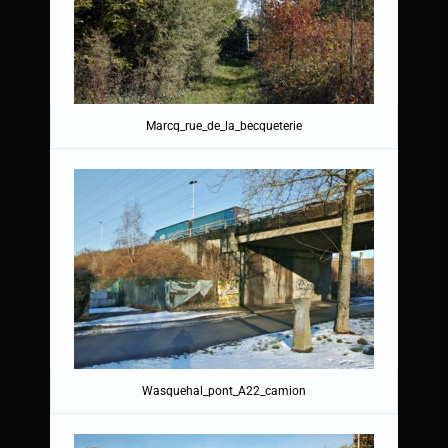
Marcq_rue_de_la_becqueterie
Wasquehal_pont_A22_camion