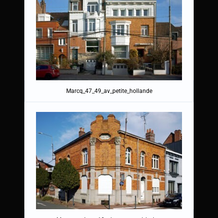
Marcq_47_49_av_petite_hollande