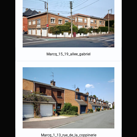
Marcq_15_19_allee_gabriel
Marcq_1_13_rue_de_la_coppinerie