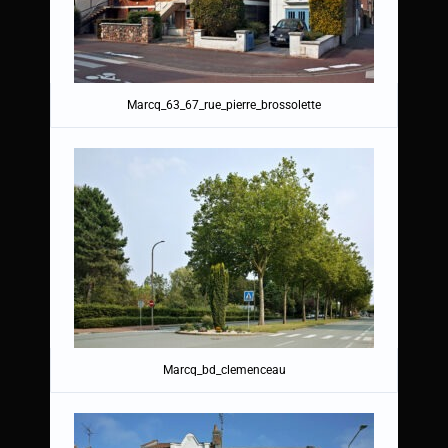
Marcq_63_67_rue_pierre_brossolette
Marcq_bd_clemenceau