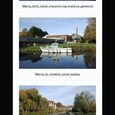
Marcq_bord_canal_maisons_rue_maurice_genevoix
Marcq_la_corderie_canal_bateau