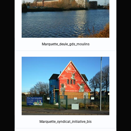
Marquette_deule_gds_moulins
Marquette_syndicat_initiative_bis