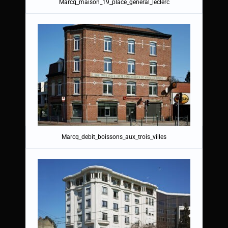
Marcq_maison_19_place_general_leclerc
Marcq_debit_boissons_aux_trois_villes