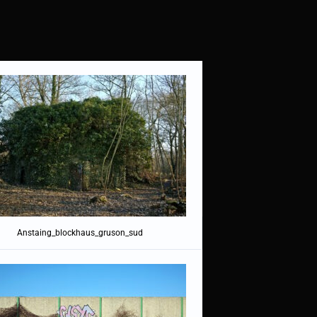
Anstaing_blockhaus_gruson_sud