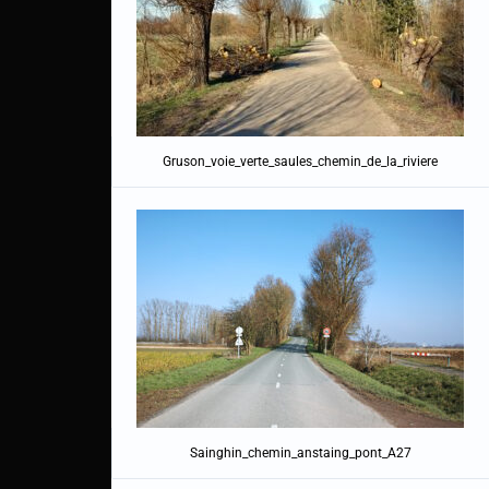
Gruson_voie_verte_saules_chemin_de_la_riviere
Sainghin_chemin_anstaing_pont_A27