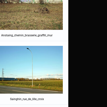
Anstaing_chemin_brasserie_graffiti_mur
Sainghin_rue_de_lille_croix