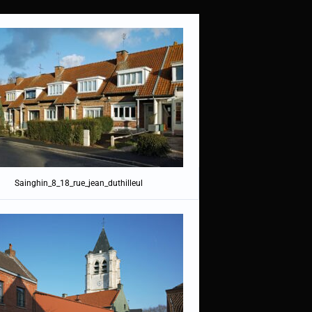
Sainghin_8_18_rue_jean_duthilleul