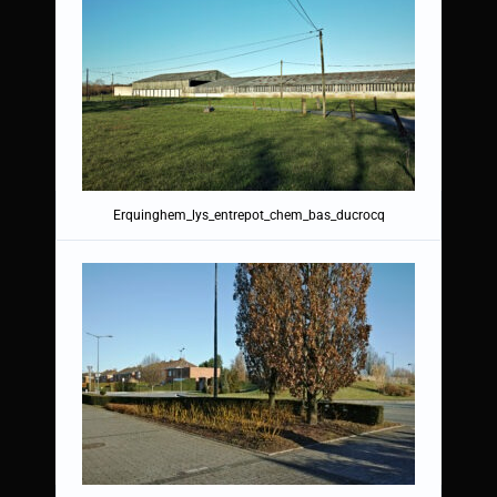
Erquinghem_lys_entrepot_chem_bas_ducrocq