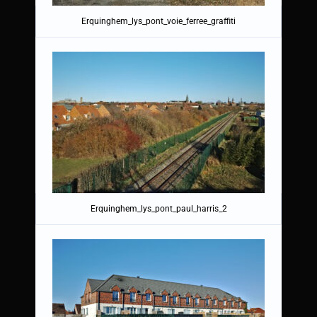
Erquinghem_lys_pont_voie_ferree_graffiti
Erquinghem_lys_pont_paul_harris_2