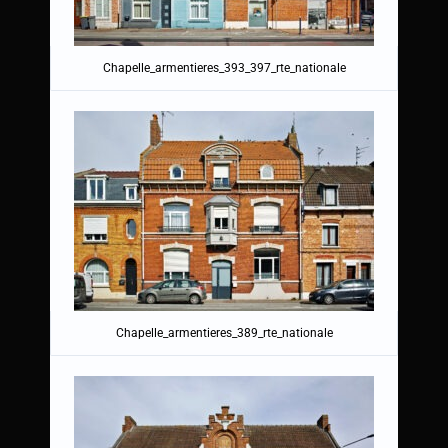
Chapelle_armentieres_393_397_rte_nationale
Chapelle_armentieres_389_rte_nationale