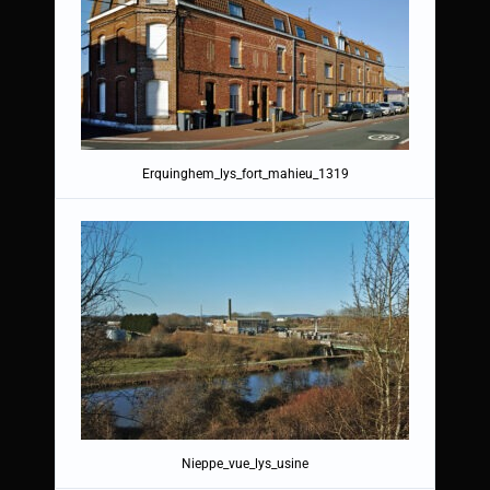
Erquinghem_lys_fort_mahieu_1319
Nieppe_vue_lys_usine