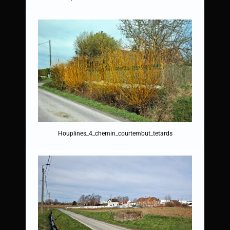
Houplines_4_chemin_courtembut_tetards