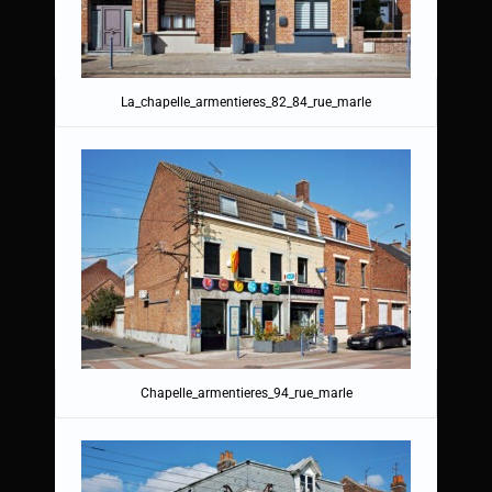
La_chapelle_armentieres_82_84_rue_marle
Chapelle_armentieres_94_rue_marle