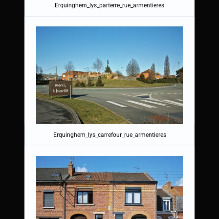
Erquinghem_lys_parterre_rue_armentieres
Erquinghem_lys_carrefour_rue_armentieres