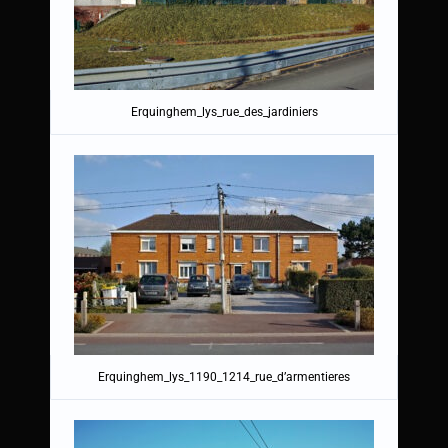
Erquinghem_lys_rue_des_jardiniers
Erquinghem_lys_1190_1214_rue_d’armentieres