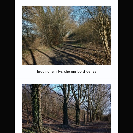
Erquinghem_lys_chemin_bord_de_lys