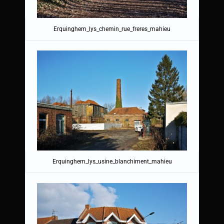
Erquinghem_lys_chemin_rue_freres_mahieu
Erquinghem_lys_usine_blanchiment_mahieu