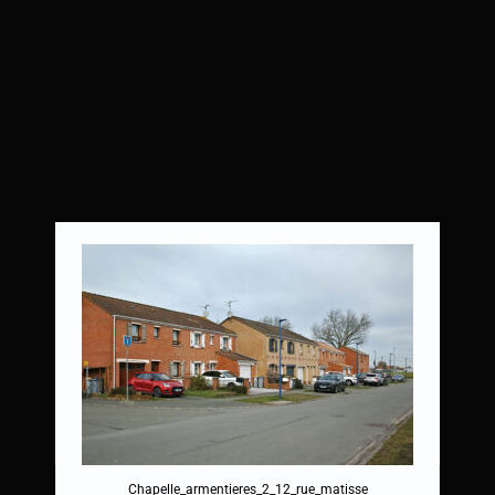
Chapelle_armentieres_2_12_rue_matisse